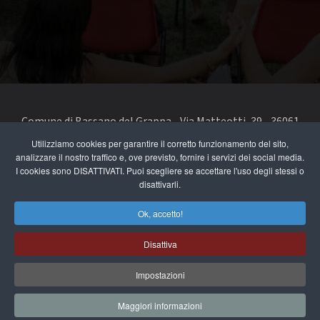
Comune di Bassano del Grappa - Via Matteotti, 39 - 36061
Bassano del Grappa VI - Telefono 0424 519111 - codice fiscale
Utilizziamo cookies per garantire il corretto funzionamento del sito,
analizzare il nostro traffico e, ove previsto, fornire i servizi dei social media.
e partita IVA 00168480242
I cookies sono DISATTIVATI. Puoi scegliere se accettare l'uso degli stessi o
disattivarli.
segnala un problema di accessibilità
-
dichiarazione di
accessibilità
Ok, accetto!
Privacy e note legali
Disattiva
Cookie Policy
Impostazioni
Maggiori informazioni