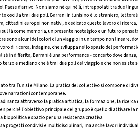
l Paese d’arrivo. Non siamo né qui né lı̀, intrappolati tra due ling
e oscilla tra i due poli. Barrani in tunisino è lo straniero, letteral
, cittadini europei non nativi, è dedicato questo lavoro di ricerca,
uire e sul là come memoria, un presente nostalgico e un futuro pensat
adre sono alcuni dei colori di un viaggio in un tempo non lineare, do
lavoro di ricerca, indagine, che sviluppa nello spazio del performati
l sé in differita, Barrani è una performance - concerto dove dan
io terzo e mediano che è tra i due poli del viaggio e che non esist
asato tra Tunisi e Milano. La pratica del collettivo si compone di div
nuove narrazioni contemporanee.
ttadinanza attraverso la pratica artistica, la formazione, la ricerca e
erché l'obiettivo principale del gruppo è quello di attivare la r
ia biopolitica e spazio per una resistenza creativa.
 progetti condivisi e multidisciplinari, ma anche lavori individuali