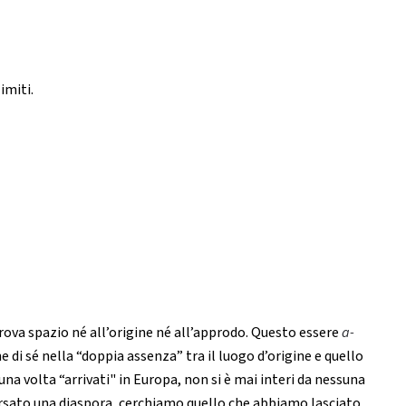
imiti.
ova spazio né all’origine né all’approdo. Questo essere
a-
di sé nella “doppia assenza” tra il luogo d’origine e quello
a volta “arrivati" in Europa, non si è mai interi da nessuna
versato una diaspora, cerchiamo quello che abbiamo lasciato