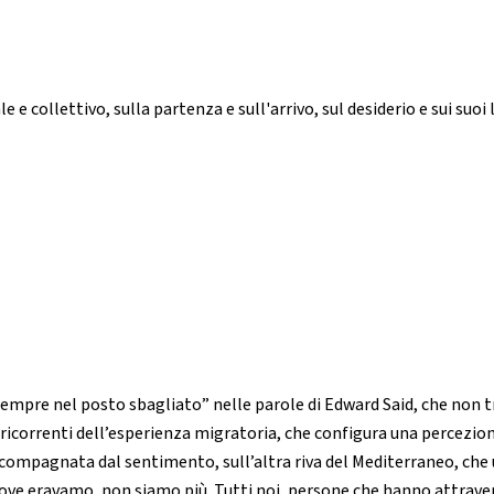
e e collettivo, sulla partenza e sull'arrivo, sul desiderio e sui suoi l
sempre nel posto sbagliato” nelle parole di Edward Said, che non tr
icorrenti dell’esperienza migratoria, che configura una percezione 
ccompagnata dal sentimento, sull’altra riva del Mediterraneo, che un
; dove eravamo, non siamo più. Tutti noi, persone che hanno attra