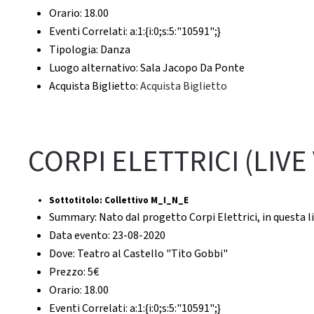
Orario:
18.00
Eventi Correlati:
a:1:{i:0;s:5:"10591";}
Tipologia:
Danza
Luogo alternativo:
Sala Jacopo Da Ponte
Acquista Biglietto:
Acquista Biglietto
CORPI ELETTRICI (LIVE
Sottotitolo:
Collettivo M_I_N_E
Summary:
Nato dal progetto Corpi Elettrici, in questa l
Data evento:
23-08-2020
Dove:
Teatro al Castello "Tito Gobbi"
Prezzo:
5€
Orario:
18.00
Eventi Correlati:
a:1:{i:0;s:5:"10591";}