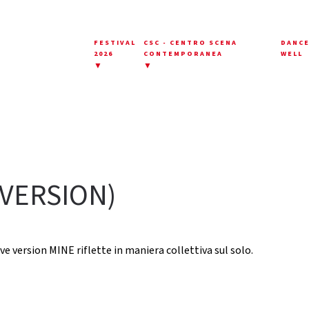
FESTIVAL
CSC - CENTRO SCENA
DANC
2026
CONTEMPORANEA
WELL
▼
▼
 VERSION)
ive version MINE riflette in maniera collettiva sul solo.