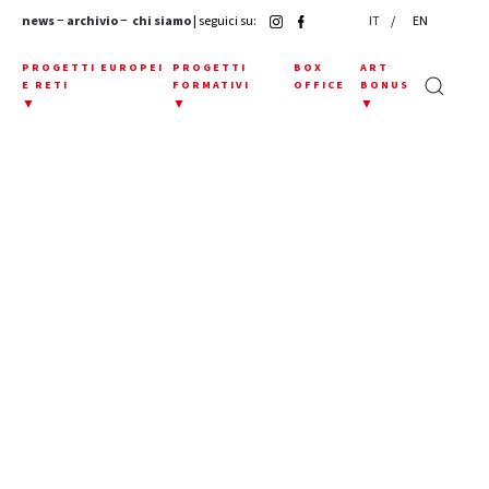
news
−
archivio
−
chi siamo
| seguici su:
IT
EN
E
PROGETTI EUROPEI
PROGETTI
BOX
ART
E RETI
FORMATIVI
OFFICE
BONUS
▼
▼
▼