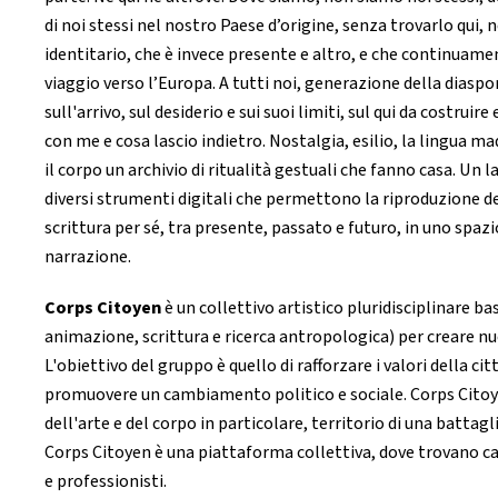
di noi stessi nel nostro Paese d’origine, senza trovarlo qui, ne
identitario, che è invece presente e altro, e che continuament
viaggio verso l’Europa. A tutti noi, generazione della diaspora
sull'arrivo, sul desiderio e sui suoi limiti, sul qui da costr
con me e cosa lascio indietro. Nostalgia, esilio, la lingua m
il corpo un archivio di ritualità gestuali che fanno casa. Un 
diversi strumenti digitali che permettono la riproduzione de
scrittura per sé, tra presente, passato e futuro, in uno spaz
narrazione.
Corps Citoyen
è un collettivo artistico pluridisciplinare b
animazione, scrittura e ricerca antropologica) per creare 
L'obiettivo del gruppo è quello di rafforzare i valori della ci
promuovere un cambiamento politico e sociale. Corps Citoyen p
dell'arte e del corpo in particolare, territorio di una battagl
Corps Citoyen è una piattaforma collettiva, dove trovano casa
e professionisti.