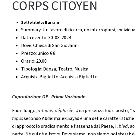
CORPS CITOYEN
Sottotitolo:
Barrani
Summary:
Un lavoro di ricerca, un interrogarsi, individual
Data evento:
30-08-2024
Dove:
Chiesa di San Giovanni
Prezzo:
unico € 8
Orario:
20.00
Tipologia:
Danza, Teatro, Musica
Acquista Biglietto:
Acquista Biglietto
Coproduzione OE - Prima Nazionale
Fuori luogo,
a-topos, déplacée
. Una presenza fuori posto, “ 
topos
secondo Abdelmalek Sayad è una delle caratteristiche r
di approdo: lo sradicamento e l’assenza dal Paese, il
bled
, a
parte. Né qui né altrove. Dove siamo, non siamo noi stessi