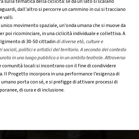
a sulla tematica della ciclicità: se da un lato si scalano
uardi, dall'altro si percorre un cammino in cui si tracciano
 valli.
n unico movimento spaziale, un'onda umana che si muove da
er poi ricominciare, in una ciclicità individuale e collettiva. A
lgimento di 30-50 cittadin
di diverse età, culture e
sociali, politici e artistici del territorio. A seconda del contesto
durata in uno luogo pubblico o in un ambito teatrale. Attraverso
 comunità locali si incontrano con il fine di condividere
va. Il Progetto incorpora in una performance l’esigenza di
mano porta con sé, e si prefigge di attivare processi di
ranee, di cura e di inclusione.