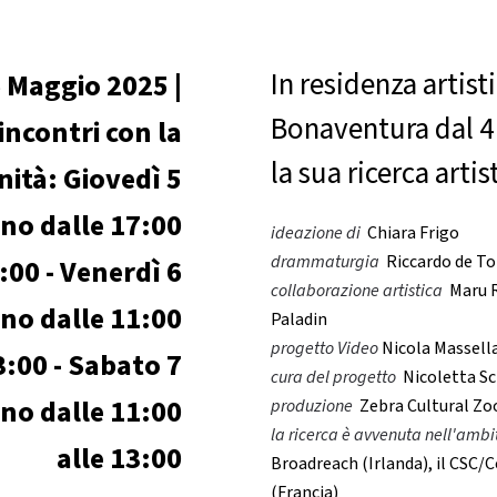
In residenza artist
 Maggio 2025 |
Bonaventura dal 4 
incontri con la
la sua ricerca artis
ità: Giovedì 5
no dalle 17:00
ideazione di
Chiara Frigo
drammaturgia
Riccardo de T
:00 - Venerdì 6
collaborazione artistica
Maru R
no dalle 11:00
Paladin
progetto Video
Nicola Massell
3:00 - Sabato 7
cura del progetto
Nicoletta Sc
no dalle 11:00
produzione
Zebra Cultural Z
​la ricerca è avvenuta nell'ambi
alle 13:00
Broadreach (Irlanda), il CSC
(Francia)