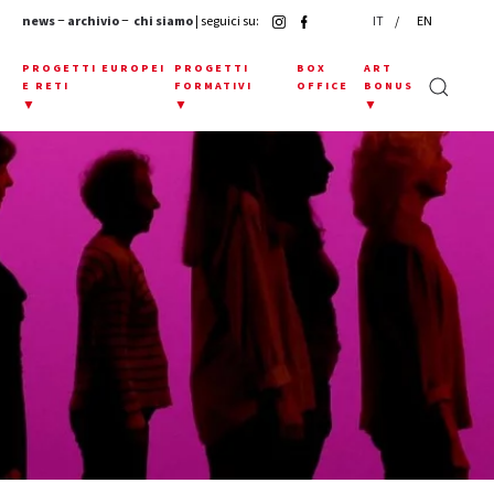
news
−
archivio
−
chi siamo
| seguici su:
IT
EN
E
PROGETTI EUROPEI
PROGETTI
BOX
ART
E RETI
FORMATIVI
OFFICE
BONUS
▼
▼
▼