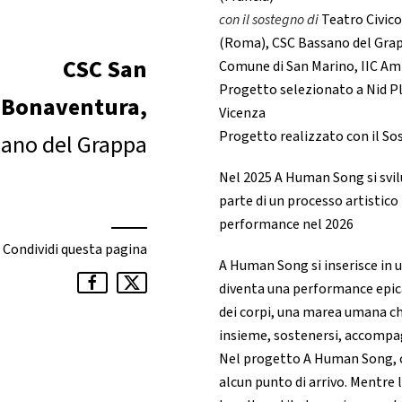
con il sostegno di
Teatro Civico
(Roma), CSC Bassano del Grap
CSC San
Comune di San Marino, IIC A
Progetto selezionato a Nid P
Bonaventura,
Vicenza
Progetto realizzato con il S
ano del Grappa
Nel 2025 A Human Song si svil
parte di un processo artistico
performance nel 2026
Condividi questa pagina
A Human Song si inserisce in un
diventa una performance epic
dei corpi, una marea umana ch
insieme, sostenersi, accompagna
Nel progetto A Human Song, ch
alcun punto di arrivo. Mentre