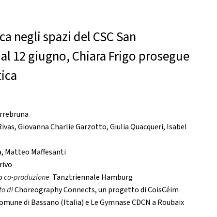
ica negli spazi del CSC San
al 12 giugno, Chiara Frigo prosegue
tica
orrebruna
ivas, Giovanna Charlie Garzotto, Giulia Quacqueri, Isabel
a, Matteo Maffesanti
rivo
oo
co-produzione
Tanztriennale Hamburg
to di
Choreography Connects, un progetto di CoisCéim
/Comune di Bassano (Italia) e Le Gymnase CDCN a Roubaix