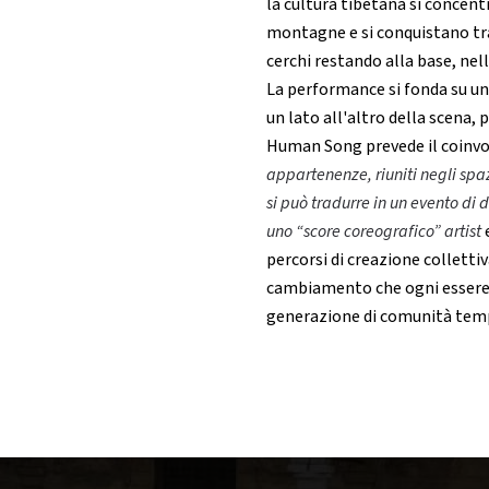
la cultura tibetana si concentr
montagne e si conquistano trag
cerchi restando alla base, nelle
La performance si fonda su u
un lato all'altro della scena, p
Human Song prevede il coinvo
appartenenze, riuniti negli spazi 
si può tradurre in un evento di 
uno “score coreografico” artist
e
percorsi di creazione colletti
cambiamento che ogni essere u
generazione di comunità tempo