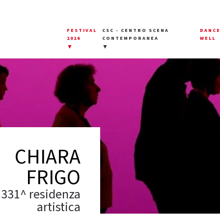
FESTIVAL
CSC - CENTRO SCENA
DANC
2026
CONTEMPORANEA
WELL
▼
▼
CHIARA
FRIGO
331^ residenza
artistica