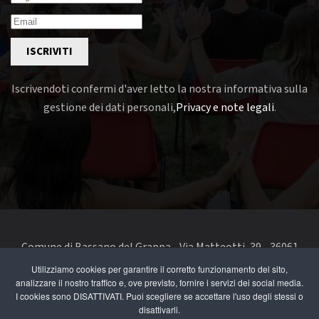
ISCRIVITI
Iscrivendoti confermi d'aver letto la nostra informativa sulla
gestione dei dati personali,
Privacy e note legali
.
Comune di Bassano del Grappa - Via Matteotti, 39 - 36061
Bassano del Grappa VI - Telefono 0424 519111 - codice fiscale
Utilizziamo cookies per garantire il corretto funzionamento del sito,
analizzare il nostro traffico e, ove previsto, fornire i servizi dei social media.
e partita IVA 00168480242
I cookies sono DISATTIVATI. Puoi scegliere se accettare l'uso degli stessi o
disattivarli.
segnala un problema di accessibilità
-
dichiarazione di