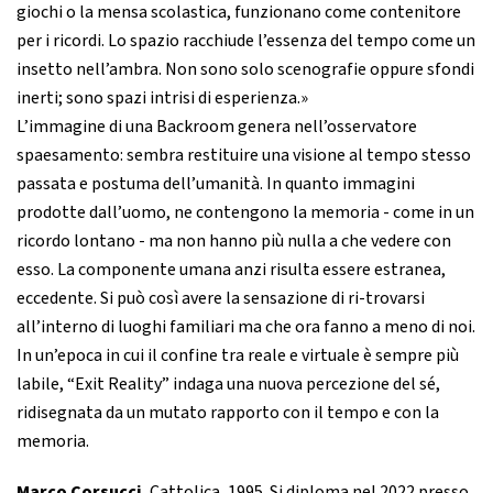
giochi o la mensa scolastica, funzionano come contenitore
per i ricordi. Lo spazio racchiude l’essenza del tempo come un
insetto nell’ambra. Non sono solo scenografie oppure sfondi
inerti; sono spazi intrisi di esperienza.»
L’immagine di una Backroom genera nell’osservatore
spaesamento: sembra restituire una visione al tempo stesso
passata e postuma dell’umanità. In quanto immagini
prodotte dall’uomo, ne contengono la memoria - come in un
ricordo lontano - ma non hanno più nulla a che vedere con
esso. La componente umana anzi risulta essere estranea,
eccedente. Si può così avere la sensazione di ri-trovarsi
all’interno di luoghi familiari ma che ora fanno a meno di noi.
In un’epoca in cui il confine tra reale e virtuale è sempre più
labile, “Exit Reality” indaga una nuova percezione del sé,
ridisegnata da un mutato rapporto con il tempo e con la
memoria.
Marco Corsucci
, Cattolica, 1995. Si diploma nel 2022 presso