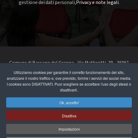
gestione dei dati personali,
Privacy e note legali
.
Comune di Bassano del Grappa - Via Matteotti, 39 - 36061
Bassano del Grappa VI - Telefono 0424 519111 - codice fiscale
Utilizziamo cookies per garantire il corretto funzionamento del sito,
analizzare il nostro traffico e, ove previsto, fornire i servizi dei social media.
e partita IVA 00168480242
I cookies sono DISATTIVATI. Puoi scegliere se accettare l'uso degli stessi o
disattivarli.
segnala un problema di accessibilità
-
dichiarazione di
accessibilità
Ok, accetto!
Privacy e note legali
Disattiva
Cookie Policy
Impostazioni