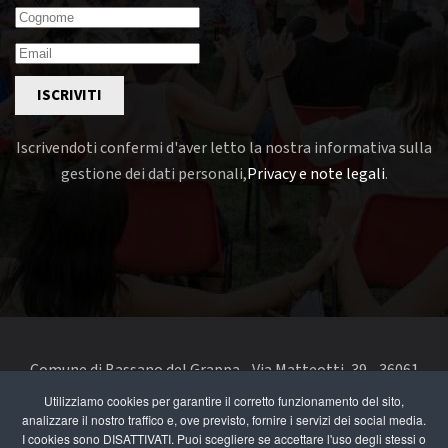
ISCRIVITI
Iscrivendoti confermi d'aver letto la nostra informativa sulla
gestione dei dati personali,
Privacy e note legali
.
Comune di Bassano del Grappa - Via Matteotti, 39 - 36061
Bassano del Grappa VI - Telefono 0424 519111 - codice fiscale
Utilizziamo cookies per garantire il corretto funzionamento del sito,
analizzare il nostro traffico e, ove previsto, fornire i servizi dei social media.
e partita IVA 00168480242
I cookies sono DISATTIVATI. Puoi scegliere se accettare l'uso degli stessi o