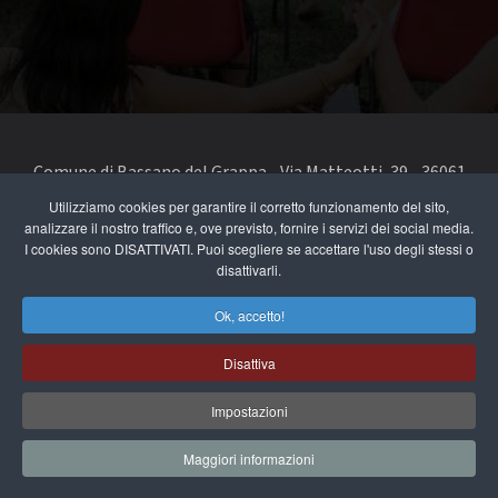
Comune di Bassano del Grappa - Via Matteotti, 39 - 36061
Bassano del Grappa VI - Telefono 0424 519111 - codice fiscale
Utilizziamo cookies per garantire il corretto funzionamento del sito,
analizzare il nostro traffico e, ove previsto, fornire i servizi dei social media.
e partita IVA 00168480242
I cookies sono DISATTIVATI. Puoi scegliere se accettare l'uso degli stessi o
disattivarli.
segnala un problema di accessibilità
-
dichiarazione di
accessibilità
Ok, accetto!
Privacy e note legali
Disattiva
Cookie Policy
Impostazioni
Maggiori informazioni
")