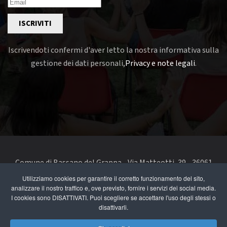
ISCRIVITI
Iscrivendoti confermi d'aver letto la nostra informativa sulla
gestione dei dati personali,
Privacy e note legali
.
Comune di Bassano del Grappa - Via Matteotti, 39 - 36061
Bassano del Grappa VI - Telefono 0424 519111 - codice fiscale
Utilizziamo cookies per garantire il corretto funzionamento del sito,
e partita IVA 00168480242
analizzare il nostro traffico e, ove previsto, fornire i servizi dei social media.
I cookies sono DISATTIVATI. Puoi scegliere se accettare l'uso degli stessi o
disattivarli.
segnala un problema di accessibilità
-
dichiarazione di
accessibilità