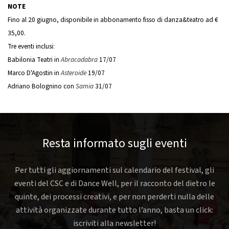
NOTE
Fino al 20 giugno, disponibile in abbonamento fisso di danza&teatro ad €
35,00.
Tre eventi inclusi:
Babilonia Teatri in
Abracadabra
17/07
Marco D'Agostin in
Asteroide
19/07
Adriano Bolognino con
Samia
31/07
Resta informato sugli eventi
Per tutti gli aggiornamenti sul calendario del festival, gli
eventi del CSC e di Dance Well, per il racconto del dietro le
quinte, dei processi creativi, e per non perderti nulla delle
attività organizzate durante tutto l’anno, basta un click:
iscriviti alla newsletter!