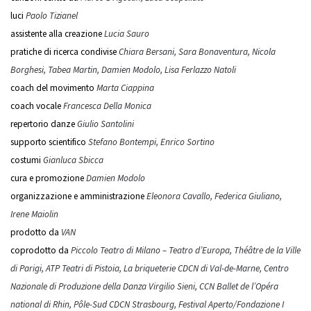
luci
Paolo Tizianel
assistente alla creazione
Lucia Sauro
pratiche di ricerca condivise
Chiara Bersani, Sara Bonaventura, Nicola
Borghesi, Tabea Martin, Damien Modolo, Lisa Ferlazzo Natoli
coach del movimento
Marta Ciappina
coach vocale
Francesca Della Monica
repertorio danze
Giulio Santolini
supporto scientifico
Stefano Bontempi, Enrico Sortino
costumi
Gianluca Sbicca
cura e promozione
Damien Modolo
organizzazione e amministrazione
Eleonora Cavallo, Federica Giuliano,
Irene Maiolin
prodotto da
VAN
coprodotto da
Piccolo Teatro di Milano – Teatro d’Europa, Théâtre de la Ville
di Parigi, ATP Teatri di Pistoia, La briqueterie CDCN di Val-de-Marne, Centro
Nazionale di Produzione della Danza Virgilio Sieni, CCN Ballet de l’Opéra
national di Rhin, Pôle-Sud CDCN Strasbourg, Festival Aperto/Fondazione I