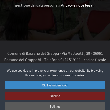
gestione dei dati personali,
Privacy e note legali
.
Comune di Bassano del Grappa - Via Matteotti, 39 - 36061
Bassano del Grappa VI - Telefono 0424 519111 - codice fiscale
e partita IVA 00168480242
We use cookies to improve your experience on our website. By browsing
this website, you agree to our use of cookies.
segnala un problema di accessibilità
-
dichiarazione di
accessibilità
Ok, I've understood!
Privacy Policy & Terms of Use
Decline
Cookie Policy
Settings