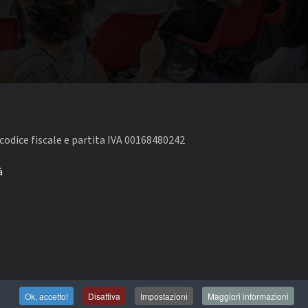
codice fiscale e partita IVA 00168480242
à
Ok, accetto!
Disattiva
Impostazioni
Maggiori informazioni