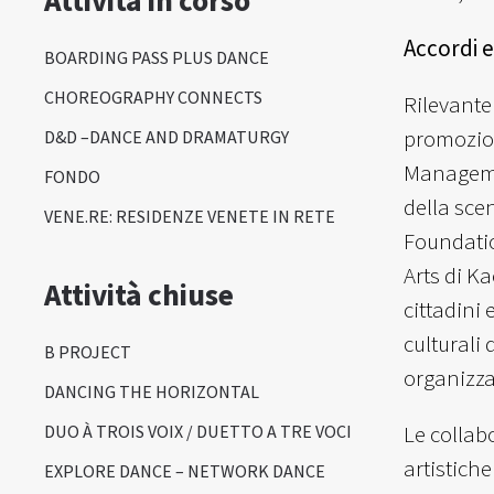
Attività in corso
Accordi e
BOARDING PASS PLUS DANCE
CHOREOGRAPHY CONNECTS
Rilevante 
promozion
D&D –DANCE AND DRAMATURGY
Managemen
FONDO
della sce
VENE.RE: RESIDENZE VENETE IN RETE
Foundatio
Arts di Ka
Attività chiuse
cittadini
culturali
B PROJECT
organizza
DANCING THE HORIZONTAL
Le collab
DUO À TROIS VOIX / DUETTO A TRE VOCI
artistiche
EXPLORE DANCE – NETWORK DANCE