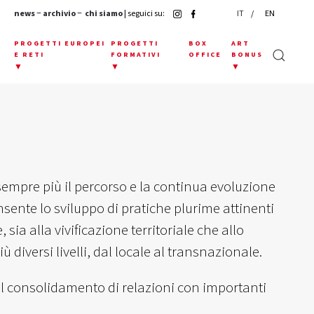
news
−
archivio
−
chi siamo
| seguici su:
IT
EN
E
PROGETTI EUROPEI
PROGETTI
BOX
ART
E RETI
FORMATIVI
OFFICE
BONUS
▼
▼
▼
mpre più il percorso e la continua evoluzione
ente lo sviluppo di pratiche plurime attinenti
sia alla vivificazione territoriale che allo
 diversi livelli, dal locale al transnazionale.
il consolidamento di relazioni con importanti