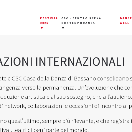
FESTIVAL
CSC - CENTRO SCENA
DANC
2026
CONTEMPORANEA
WELL
▼
▼
AZIONI INTERNAZIONALI
te e CSC Casa della Danza di Bassano consolidano se
tingenza verso la permanenza. Un’evoluzione che cons
roduzione artistica e al suo sostegno, che all’audience, 
i network, collaborazioni e occasioni di incontro ai più
o quest’ultimo, sempre più rilevante, e che registra 
stival, teatri di ogni parte del mondo.