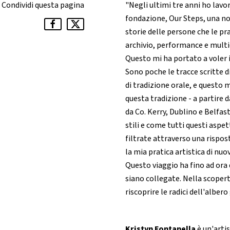
Condividi questa pagina
"Negli ultimi tre anni ho lavo
fondazione, Our Steps, una no-
storie delle persone che le pr
archivio, performance e multi
Questo mi ha portato a voler i
Sono poche le tracce scritte d
di tradizione orale, e questo 
questa tradizione - a partire d
da Co. Kerry, Dublino e Belfast
stili e come tutti questi aspe
filtrate attraverso una rispost
la mia pratica artistica di nuo
Questo viaggio ha fino ad ora
siano collegate. Nella scopert
riscoprire le radici dell'alber
Kristyn Fontanella
è un'artis