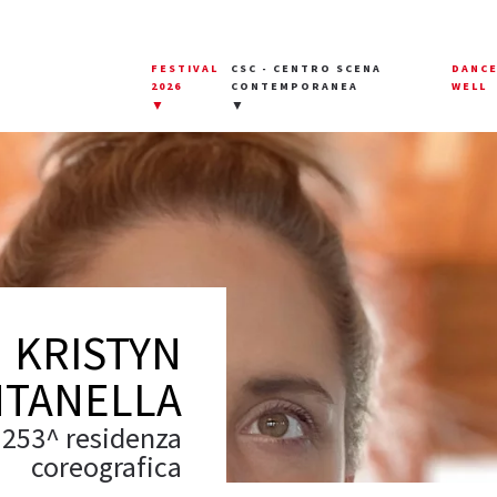
FESTIVAL
CSC - CENTRO SCENA
DANC
2026
CONTEMPORANEA
WELL
▼
▼
KRISTYN
TANELLA
253^ residenza
coreografica