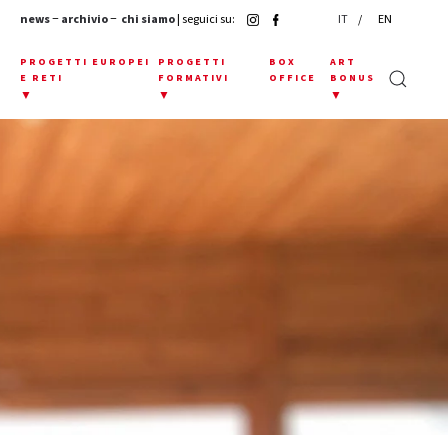
news
−
archivio
−
chi siamo
| seguici su:
IT
EN
E
PROGETTI EUROPEI
PROGETTI
BOX
ART
E RETI
FORMATIVI
OFFICE
BONUS
▼
▼
▼