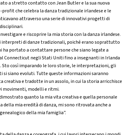
rato a stretto contatto con Jean Butler e la sua nuova
profit che celebra la danza tradizionale irlandese e le
aticavano attraverso una serie di innovativi progetti di
disciplinari.
nvestigare e riscoprire la mia storia con la danza irlandese.
i interpreti di danze tradizionali, poiché erano soprattutto
mi ha portato a contattare persone che siano legate a
al Connecticut negli Stati Uniti fino a insegnanti in Irlanda
. Sto così imparando le loro storie, le interpretazioni, gli
tti si siano evoluti. Tutte queste informazioni saranno
a creativa e tradotte in un assolo, in cui la storia arricchisce
vi movimenti, modelli e ritmi.
 dimostrato quanto la mia vita creativa e quella personale
a della mia eredità di danza, mi sono ritrovata anche a
o genealogico della mia famiglia".
ta della danza e coreografa, i cui lavori intersecano i mondi