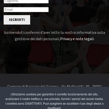
ISCRIVITI
Iscrivendoti confermi d'aver letto la nostra informativa sulla
gestione dei dati personali,
Privacy e note legali
.
Comune di Bassano del Grappa - Via Matteotti, 39 - 36061
Bassano del Grappa VI - Telefono 0424 519111 - codice fiscale
Utilizziamo cookies per garantire il corretto funzionamento del sito,
analizzare il nostro traffico e, ove previsto, fornire i servizi dei social media.
e partita IVA 00168480242
I cookies sono DISATTIVATI. Puoi scegliere se accettare l'uso degli stessi o
disattivarli.