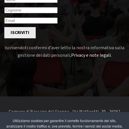
ISCRIVITI
Iscrivendoti confermi d'aver letto la nostra informativa sulla
gestione dei dati personali,
Privacy e note legali
.
Comune di Bassano del Grappa - Via Matteotti, 39 - 36061
Bassano del Grappa VI - Telefono 0424 519111 - codice fiscale
Utilizziamo cookies per garantire il corretto funzionamento del sito,
e partita IVA 00168480242
analizzare il nostro traffico e, ove previsto, fornire i servizi dei social media.