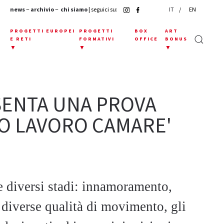
news
−
archivio
−
chi siamo
| seguici su:
IT
EN
E
PROGETTI EUROPEI
PROGETTI
BOX
ART
E RETI
FORMATIVI
OFFICE
BONUS
▼
▼
▼
SENTA UNA PROVA
O LAVORO CAMARE'
re diversi stadi: innamoramento,
 diverse qualità di movimento, gli