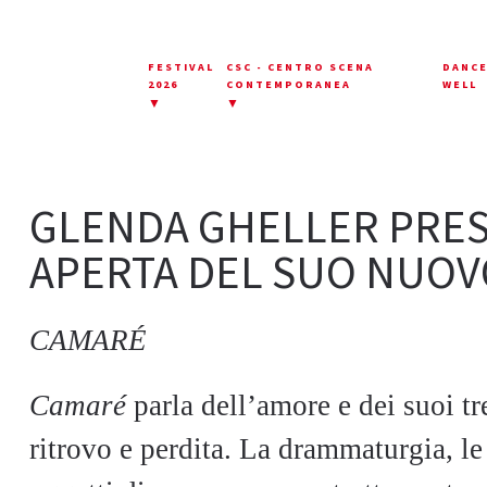
FESTIVAL
CSC - CENTRO SCENA
DANC
2026
CONTEMPORANEA
WELL
▼
▼
GLENDA GHELLER PRE
APERTA DEL SUO NUOV
CAMARÉ
Camaré
parla dell’amore e dei suoi t
ritrovo e perdita. La drammaturgia, le