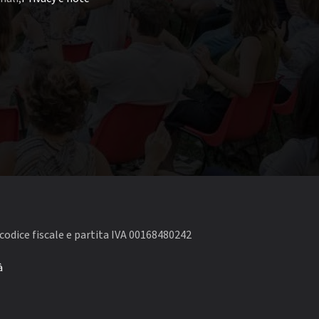
codice fiscale e partita IVA 00168480242
à