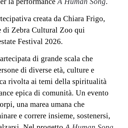
 per la performance
A Human Song
.
ecipativa creata da Chiara Frigo,
e di Zebra Cultural Zoo qui
state Festival 2026.
artecipata di grande scala che
sone di diverse età, culture e
a rivolta ai temi della spiritualità
mance epica di comunità. Un evento
corpi, una marea umana che
inare e correre insieme, sostenersi,
ialzarsi. Nel progetto
A Human Song
,