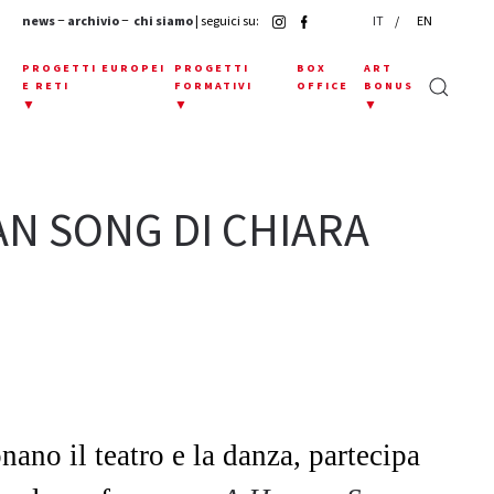
news
−
archivio
−
chi siamo
| seguici su:
IT
EN
E
PROGETTI EUROPEI
PROGETTI
BOX
ART
E RETI
FORMATIVI
OFFICE
BONUS
▼
▼
▼
N SONG DI CHIARA
onano il teatro e la danza, partecipa