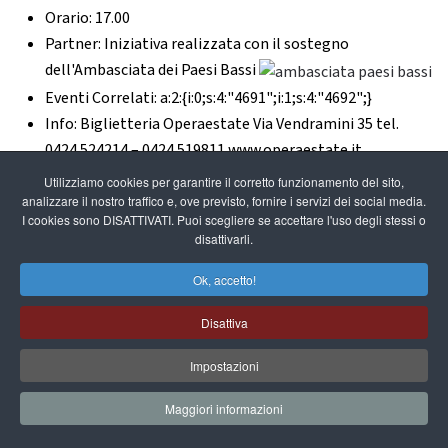
Orario:
17.00
Partner:
Iniziativa realizzata con il sostegno
dell'Ambasciata dei Paesi Bassi
Eventi Correlati:
a:2:{i:0;s:4:"4691";i:1;s:4:"4692";}
Info:
Biglietteria Operaestate Via Vendramini 35 tel.
0424 524214 – 0424 519811 www.operaestate.it
Tipologia:
Danza
Utilizziamo cookies per garantire il corretto funzionamento del sito,
analizzare il nostro traffico e, ove previsto, fornire i servizi dei social media.
I cookies sono DISATTIVATI. Puoi scegliere se accettare l'uso degli stessi o
disattivarli.
ArMARE UN UOMO
Ok, accetto!
Disattiva
Sottotitolo:
Dario Tortorelli
Summary:
ideazione e coreografia Dario Tortorelli
Impostazioni
assistente alla coreografia Cristina Bacilieri Pulga
performers: Eva Boarotto, Anna Maria Scodro, Maria
Maggiori informazioni
Rosa Martinello, Luciana Pilati, Maria Cristina