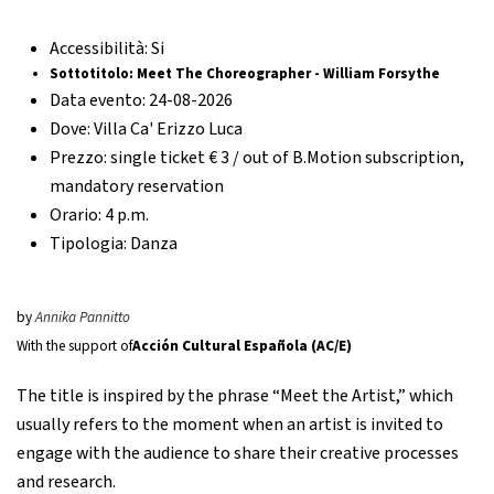
Accessibilità:
Si
Sottotitolo:
Meet The Choreographer - William Forsythe
Data evento:
24-08-2026
Dove:
Villa Ca' Erizzo Luca
Prezzo:
single ticket € 3 / out of B.Motion subscription,
mandatory reservation
Orario:
4 p.m.
Tipologia:
Danza
by
Annika Pannitto
With the support of
Acción Cultural Española (AC/E)
The title is inspired by the phrase “Meet the Artist,” which
usually refers to the moment when an artist is invited to
engage with the audience to share their creative processes
and research.