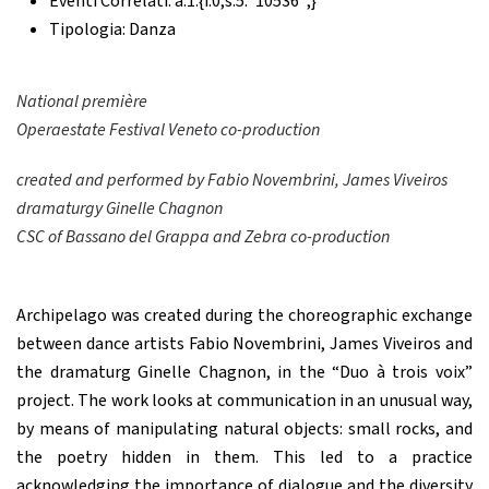
Eventi Correlati:
a:1:{i:0;s:5:"10536";}
Tipologia:
Danza
National première
Operaestate Festival Veneto
co-production
created and performed by Fabio Novembrini, James Viveiros
dramaturgy Ginelle Chagnon
CSC
of Bassano del Grappa and Zebra
co-production
Archipelago was created during the choreographic exchange
between dance artists Fabio Novembrini, James Viveiros and
the dramaturg Ginelle Chagnon, in the “Duo à trois voix”
project. The work looks at communication in an unusual way,
by means of manipulating natural objects: small rocks, and
the poetry hidden in them. This led to a practice
acknowledging the importance of dialogue and the diversity