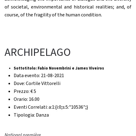
of societal, environmental and historical realities; and, of
course, of the fragility of the human condition.
ARCHIPELAGO
Sottotitolo:
Fabio Novembrini e James Viveiros
Data evento:
21-08-2021
Dove:
Cortile Vittorelli
Prezzo:
€ 5
Orario:
16.00
Eventi Correlati:
a:1:{i:0;s:5:"10536";}
Tipologia:
Danza
National première