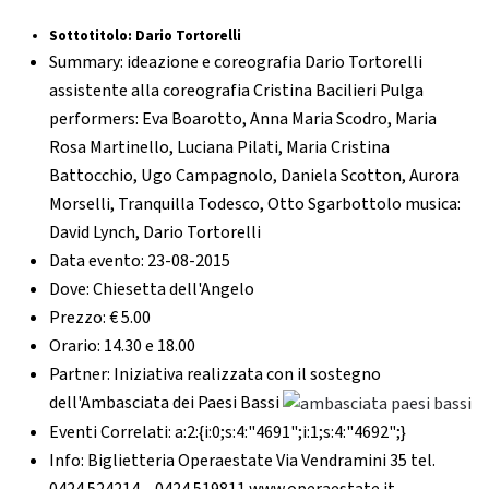
Sottotitolo:
Dario Tortorelli
Summary:
ideazione e coreografia Dario Tortorelli
assistente alla coreografia Cristina Bacilieri Pulga
performers: Eva Boarotto, Anna Maria Scodro, Maria
Rosa Martinello, Luciana Pilati, Maria Cristina
Battocchio, Ugo Campagnolo, Daniela Scotton, Aurora
Morselli, Tranquilla Todesco, Otto Sgarbottolo musica:
David Lynch, Dario Tortorelli
Data evento:
23-08-2015
Dove:
Chiesetta dell'Angelo
Prezzo:
€ 5.00
Orario:
14.30 e 18.00
Partner:
Iniziativa realizzata con il sostegno
dell'Ambasciata dei Paesi Bassi
Eventi Correlati:
a:2:{i:0;s:4:"4691";i:1;s:4:"4692";}
Info:
Biglietteria Operaestate Via Vendramini 35 tel.