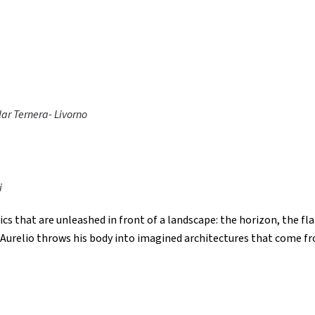
ilar Ternera- Livorno
i
 that are unleashed in front of a landscape: the horizon, the flatt
g, Aurelio throws his body into imagined architectures that come fr