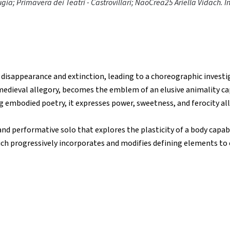
ia; Primavera dei Teatri - Castrovillari; NaoCrea25 Ariella Vidach.
I
disappearance and extinction, leading to a choreographic investig
t medieval allegory, becomes the emblem of an elusive animality c
ng embodied poetry, it expresses power, sweetness, and ferocity all
nd performative solo that explores the plasticity of a body capab
ich progressively incorporates and modifies defining elements to