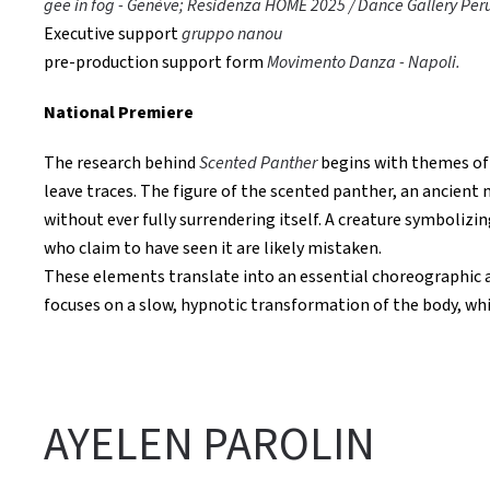
gee in fog - Genève;
Residenza HOME 2025 / Dance Gallery Perug
Executive support
gruppo nanou
pre-production support form
Movimento Danza - Napoli.
National Premiere
The research behind
Scented Panther
begins with themes of 
leave traces. The figure of the scented panther, an ancien
without ever fully surrendering itself. A creature symbolizi
who claim to have seen it are likely mistaken.
These elements translate into an essential choreographic a
focuses on a slow, hypnotic transformation of the body, wh
AYELEN PAROLIN