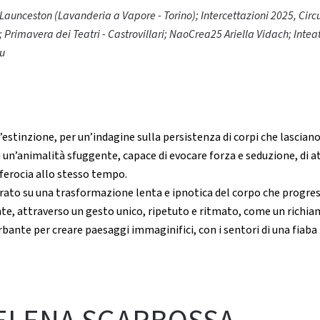
unceston (Lavanderia a Vapore - Torino); Intercettazioni 2025, Circui
Primavera dei Teatri - Castrovillari; NaoCrea25 Ariella Vidach; Intea
u
estinzione, per un’indagine sulla persistenza di corpi che lasciano t
n’animalità sfuggente, capace di evocare forza e seduzione, di at
ferocia allo stesso tempo.
rato su una trasformazione lenta e ipnotica del corpo che progres
nte, attraverso un gesto unico, ripetuto e ritmato, come un richia
ante per creare paesaggi immaginifici, con i sentori di una fiaba 