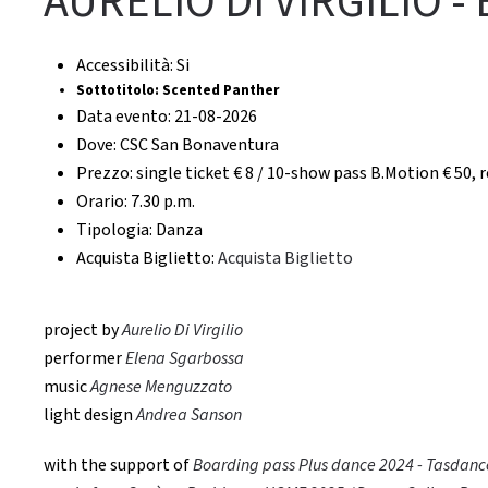
AURELIO DI VIRGILIO 
Accessibilità:
Si
Sottotitolo:
Scented Panther
Data evento:
21-08-2026
Dove:
CSC San Bonaventura
Prezzo:
single ticket € 8 / 10-show pass B.Motion € 50
Orario:
7.30 p.m.
Tipologia:
Danza
Acquista Biglietto:
Acquista Biglietto
project by
Aurelio Di Virgilio
performer
Elena Sgarbossa
music
Agnese Menguzzato
light design
Andrea Sanson
with the support of
Boarding pass Plus dance 2024 - Tasdance