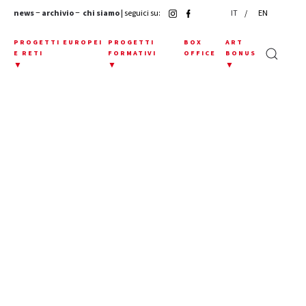
news
−
archivio
−
chi siamo
| seguici su:
IT
EN
E
PROGETTI EUROPEI
PROGETTI
BOX
ART
E RETI
FORMATIVI
OFFICE
BONUS
▼
▼
▼