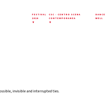
FESTIVAL
CSC - CENTRO SCENA
DANC
2026
CONTEMPORANEA
WELL
▼
▼
sible, invisible and interrupted ties.